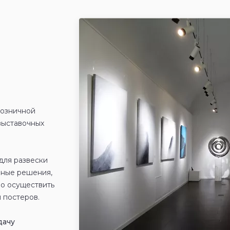
Ваша заявка принята!
В ближайшее время мы с вами свяжемся!
розничной
выставочных
для развески
зные решения,
ро осуществить
 постеров.
дачу