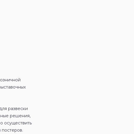
Ваша заявка принята!
В ближайшее время мы с вами свяжемся!
розничной
выставочных
для развески
зные решения,
ро осуществить
 постеров.